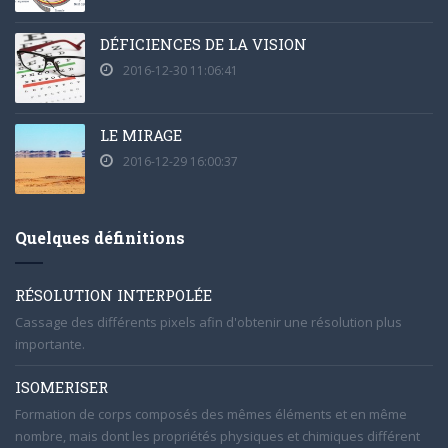
DÉFICIENCES DE LA VISION
2016-12-30 11:06:41
LE MIRAGE
2016-12-29 16:00:37
Quelques définitions
RÉSOLUTION INTERPOLÉE
Cassage des différents pixels afin d'obtenir une résolution plus
importante.
ISOMERISER
Formation de corps composés des mêmes éléments et en même
nombre, mais dont les propriétés physiques et chimiques différent