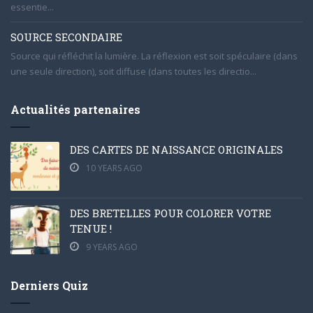
essentie...
SOURCE SECONDAIRE
Source qui réfléchit la lumière. La réflexion est soit spéculaire (dans
une seule direction), soit diffuse (dans toutes les directio...
Actualités partenaires
DES CARTES DE NAISSANCE ORIGINALES
10 YEARS AGO
DES BRETELLES POUR COLORER VOTRE
TENUE !
9 YEARS AGO
Derniers Quiz