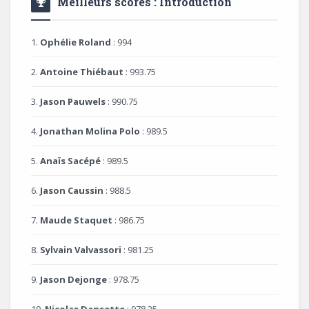
Meilleurs scores : Introduction
1.
Ophélie Roland
: 994
2.
Antoine Thiébaut
: 993.75
3.
Jason Pauwels
: 990.75
4.
Jonathan Molina Polo
: 989.5
5.
Anaïs Sacépé
: 989.5
6.
Jason Caussin
: 988.5
7.
Maude Staquet
: 986.75
8.
Sylvain Valvassori
: 981.25
9.
Jason Dejonge
: 978.75