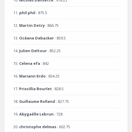
10.
Nicolas Dansette
: 978.25
11.
phil phil
: 875.5
12.
Martin Detry
: 866.75
13.
Océane Debacker
: 859.5
14.
Julien Deltour
: 852.25
15.
Celena efa
: 842
16.
Mariann Erdo
: 834.25
17.
Priscillia Bourlet
: 828.5
18.
Guillaume Rolland
: 827.75
19.
Abygaëlle Lebrun
: 728
20.
christophe delmas
: 602.75