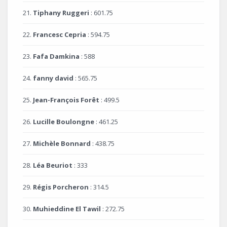
21.
Tiphany Ruggeri
: 601.75
22.
Francesc Cepria
: 594.75
23.
Fafa Damkina
: 588
24.
fanny david
: 565.75
25.
Jean-François Forêt
: 499.5
26.
Lucille Boulongne
: 461.25
27.
Michèle Bonnard
: 438.75
28.
Léa Beuriot
: 333
29.
Régis Porcheron
: 314.5
30.
Muhieddine El Tawil
: 272.75