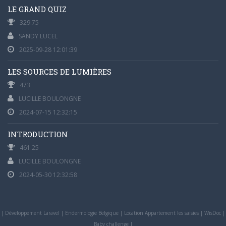
LE GRAND QUIZ
329.75
SANDY LUCEL
2025-09-28 12:01:39
LES SOURCES DE LUMIÈRES
473
LUCILLE BOULONGNE
2024-07-15 12:32:15
INTRODUCTION
461.25
LUCILLE BOULONGNE
2024-05-30 12:32:58
|
Développement Laravel
|
Endermologie Belgique
|
Location Appartement les saisies
|
WisDoc
|
Baby challenge
|