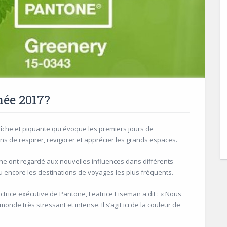
nnée 2017?
îche et piquante qui évoque les premiers jours de
ons de respirer, revigorer et apprécier les grands espaces.
one ont regardé aux nouvelles influences dans différents
 ou encore les destinations de voyages les plus fréquents.
ctrice exécutive de Pantone, Leatrice Eiseman a dit : « Nous
de très stressant et intense. Il s’agit ici de la couleur de