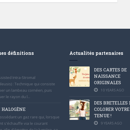
es définitions
Actualités partenaires
DES CARTES DE
NAISSANCE
ssisted Intra-Stromal
ORIGINALES
leusis) : Technique qui consiste
er un lambeau cornéen, puis
10 YEARS AGO
er le rayon du l...
DES BRETELLES
 HALOGÈNE
COLORER VOTRE
TENUE !
ssédant un gaz rare qui, lorsque
nt s'échauffe via le courant
9 YEARS AGO
e afin d'émettre de la lumière, se