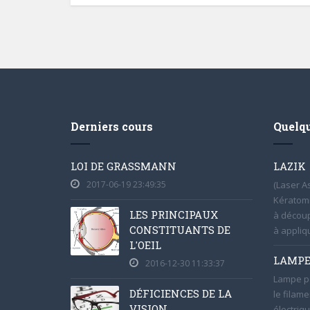
Derniers cours
Quelqu
LOI DE GRASSMANN
LAZIK
2017-06-19 23:49:35
(Laser A
Kératomi
LES PRINCIPAUX
à découp
CONSTITUANTS DE
à appliqu
L'OEIL
LAMPE
2016-12-30 11:33:37
Lampe po
DÉFICIENCES DE LA
le filame
VISION
électriqu