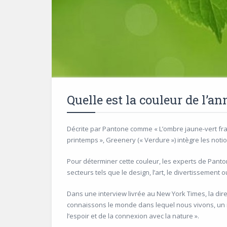
Quelle est la couleur de l’a
Décrite par Pantone comme « L’ombre jaune-vert fra
printemps », Greenery (« Verdure ») intègre les noti
Pour déterminer cette couleur, les experts de Pant
secteurs tels que le design, l’art, le divertissement
Dans une interview livrée au New York Times, la dire
connaissons le monde dans lequel nous vivons, un mon
l’espoir et de la connexion avec la nature ».