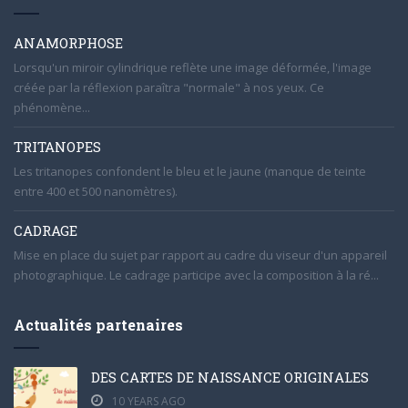
ANAMORPHOSE
Lorsqu'un miroir cylindrique reflète une image déformée, l'image
créée par la réflexion paraîtra "normale" à nos yeux. Ce
phénomène...
TRITANOPES
Les tritanopes confondent le bleu et le jaune (manque de teinte
entre 400 et 500 nanomètres).
CADRAGE
Mise en place du sujet par rapport au cadre du viseur d'un appareil
photographique. Le cadrage participe avec la composition à la ré...
Actualités partenaires
DES CARTES DE NAISSANCE ORIGINALES
10 YEARS AGO