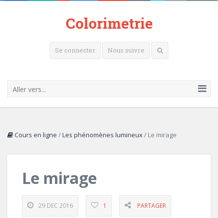
Colorimetrie
Se connecter
Nous suivre
Aller vers...
Cours en ligne
/
Les phénomènes lumineux
/
Le mirage
Le mirage
29 DEC 2016
1
PARTAGER