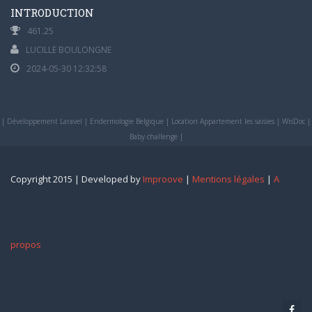
INTRODUCTION
461.25
LUCILLE BOULONGNE
2024-05-30 12:32:58
|
Développement Laravel
|
Endermologie Belgique
|
Location Appartement les saisies
|
WisDoc
|
Baby challenge
|
Copyright 2015 | Developed by
Improove
|
Mentions légales
|
A
propos