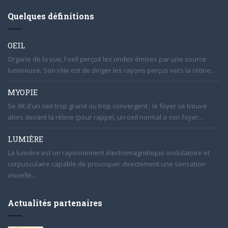
Quelques définitions
OEIL
Organe de la vue, l'oeil perçoit les ondes émises par une source
lumineuse. Son rôle est de diriger les rayons perçus vers la rétine...
MYOPIE
Se dit d'un oeil trop grand ou trop convergent ; le foyer se trouve
alors devant la rétine (pour rappel, un oeil normal a son foyer...
LUMIÈRE
La lumière est un rayonnement électromagnétique ondulatoire et
corpusculaire capable de provoquer directement une sensation
visuelle...
Actualités partenaires