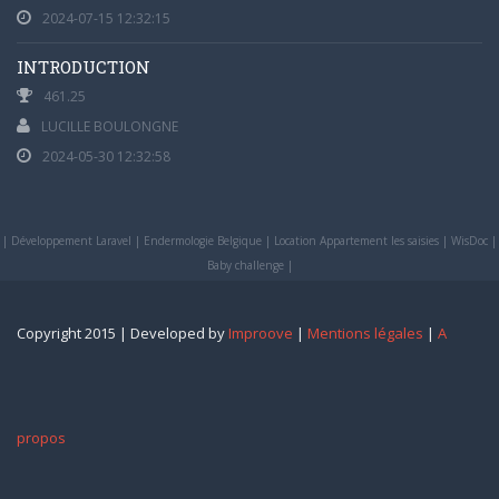
2024-07-15 12:32:15
INTRODUCTION
461.25
LUCILLE BOULONGNE
2024-05-30 12:32:58
|
Développement Laravel
|
Endermologie Belgique
|
Location Appartement les saisies
|
WisDoc
|
Baby challenge
|
Copyright 2015 | Developed by
Improove
|
Mentions légales
|
A
propos