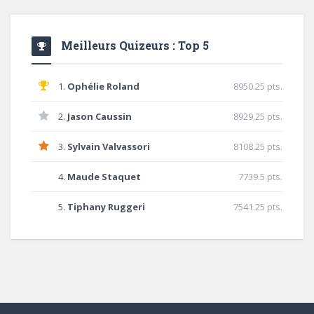
Meilleurs Quizeurs : Top 5
1.
Ophélie Roland
8950.25 pts.
2.
Jason Caussin
8929.25 pts.
3.
Sylvain Valvassori
8108.25 pts.
4.
Maude Staquet
7739.5 pts.
5.
Tiphany Ruggeri
7541.25 pts.