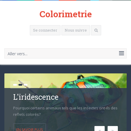
Colorimetrie
Se connecter
Nous suivre
Aller vers...
L'iridescence
Pourquoi certains animaux tels que les insectes ont-ils des
reflets colorés?
EN SAVOIR PLUS