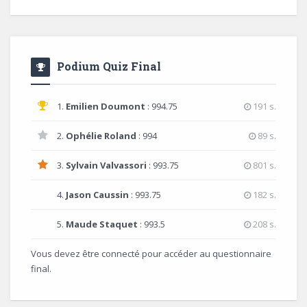
Podium Quiz Final
1.
Emilien Doumont
: 994.75
191 s.
2.
Ophélie Roland
: 994
89 s.
3.
Sylvain Valvassori
: 993.75
801 s.
4.
Jason Caussin
: 993.75
182 s.
5.
Maude Staquet
: 993.5
208 s.
Vous devez être connecté pour accéder au questionnaire
final.