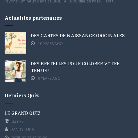
rayons lumineux dans celui-ci. Tel la pupille de l'oeil, il est t...
Actualités partenaires
DES CARTES DE NAISSANCE ORIGINALES
10 YEARS AGO
DES BRETELLES POUR COLORER VOTRE
TENUE !
9 YEARS AGO
Derniers Quiz
LE GRAND QUIZ
329.75
SANDY LUCEL
2025-09-28 12:01:39