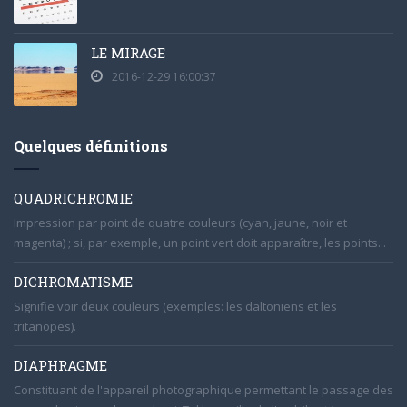
LE MIRAGE
2016-12-29 16:00:37
Quelques définitions
QUADRICHROMIE
Impression par point de quatre couleurs (cyan, jaune, noir et
magenta) ; si, par exemple, un point vert doit apparaître, les points...
DICHROMATISME
Signifie voir deux couleurs (exemples: les daltoniens et les
tritanopes).
DIAPHRAGME
Constituant de l'appareil photographique permettant le passage des