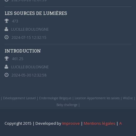
LES SOURCES DE LUMIÈRES
473
LUCILLE BOULONGNE
2024-07-15 12:32:15
INTRODUCTION
461.25
LUCILLE BOULONGNE
2024-05-30 12:32:58
|
Développement Laravel
|
Endermologie Belgique
|
Location Appartement les saisies
|
WisDoc
|
Baby challenge
|
Copyright 2015 | Developed by
Improove
|
Mentions légales
|
A