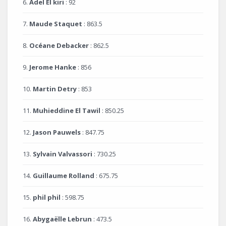
6.
Adel El kiri
: 92
7.
Maude Staquet
: 863.5
8.
Océane Debacker
: 862.5
9.
Jerome Hanke
: 856
10.
Martin Detry
: 853
11.
Muhieddine El Tawil
: 850.25
12.
Jason Pauwels
: 847.75
13.
Sylvain Valvassori
: 730.25
14.
Guillaume Rolland
: 675.75
15.
phil phil
: 598.75
16.
Abygaëlle Lebrun
: 473.5