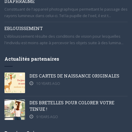
DIAPHRAGME
Constituant de l'appareil photographique permettant le passage des
rayons lumineux dans celui-ci. Tel la pupille de l'oeil, il est t...
EBLOUISSEMENT
L'éblouissement résulte des conditions de vision pour lesquelles
l'individu est moins apte à percevoir les objets suite à des lumina...
Actualités partenaires
DES CARTES DE NAISSANCE ORIGINALES
10 YEARS AGO
DES BRETELLES POUR COLORER VOTRE
TENUE !
9 YEARS AGO