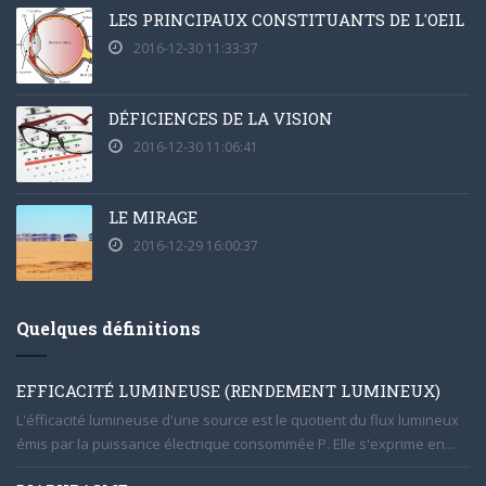
LES PRINCIPAUX CONSTITUANTS DE L'OEIL
2016-12-30 11:33:37
DÉFICIENCES DE LA VISION
2016-12-30 11:06:41
LE MIRAGE
2016-12-29 16:00:37
Quelques définitions
EFFICACITÉ LUMINEUSE (RENDEMENT LUMINEUX)
L'éfficacité lumineuse d'une source est le quotient du flux lumineux
émis par la puissance électrique consommée P. Elle s'exprime en...