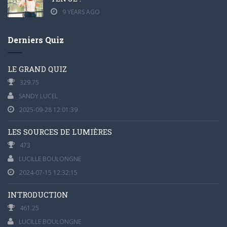
9 YEARS AGO
Derniers Quiz
LE GRAND QUIZ
329.75
SANDY LUCEL
2025-09-28 12:01:39
LES SOURCES DE LUMIÈRES
473
LUCILLE BOULONGNE
2024-07-15 12:32:15
INTRODUCTION
461.25
LUCILLE BOULONGNE