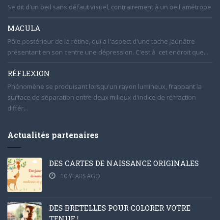
Se dit d'un oeil sans défaut visuel, contrairement à un oeil amétrope.
MACULA
Pâle postérieur de la rétine, qui a l'aspect d'une tache jaunâtre
présentant en son centre une dépression. C'est à cet endroit que...
RÉFLEXION
Phénomène se produisant lorsqu'un rayon lumineux, frappant la
surface de séparation entre deux milieux d'indice de réfraction
différ...
Actualités partenaires
DES CARTES DE NAISSANCE ORIGINALES
10 YEARS AGO
DES BRETELLES POUR COLORER VOTRE
TENUE !