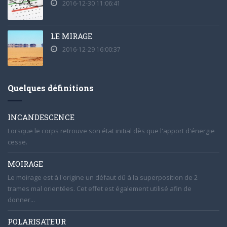
2016-12-30 11:06:41
LE MIRAGE
2016-12-29 16:00:37
Quelques définitions
INCANDESCENCE
Lorsque le corps retrouve son état initial dès que l'apport d'énergie
cesse.
MOIRAGE
Le moirage est à l'origine un défaut dû à la superposition de 2
trames mal orientées. Cet effet est également utilisé afin de
donner...
POLARISATEUR