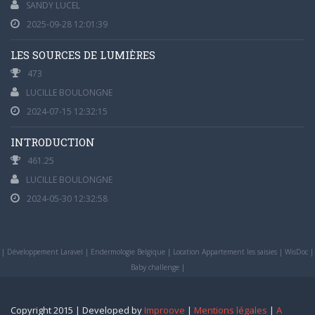
SANDY LUCEL
2025-09-28 12:01:39
LES SOURCES DE LUMIÈRES
473
LUCILLE BOULONGNE
2024-07-15 12:32:15
INTRODUCTION
461.25
LUCILLE BOULONGNE
2024-05-30 12:32:58
|
Développement Laravel
|
Endermologie Belgique
|
Location Appartement les saisies
|
WisDoc
|
Baby challenge
|
Copyright 2015 | Developed by
Improove
|
Mentions légales
|
A