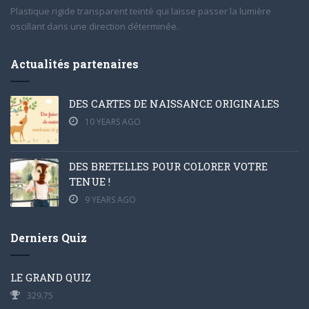
Plastique rigide transparent teinté qui laisse passer la lumière
oscillant dans une direction déterminée.
Actualités partenaires
DES CARTES DE NAISSANCE ORIGINALES
10 YEARS AGO
DES BRETELLES POUR COLORER VOTRE
TENUE !
9 YEARS AGO
Derniers Quiz
LE GRAND QUIZ
329.75