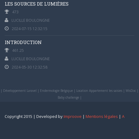
LES SOURCES DE LUMIÈRES
473
LUCILLE BOULONGNE
2024-07-15 12:32:15
INTRODUCTION
461.25
LUCILLE BOULONGNE
2024-05-30 12:32:58
|
Développement Laravel
|
Endermologie Belgique
|
Location Appartement les saisies
|
WisDoc
|
Baby challenge
|
Copyright 2015 | Developed by
Improove
|
Mentions légales
|
A