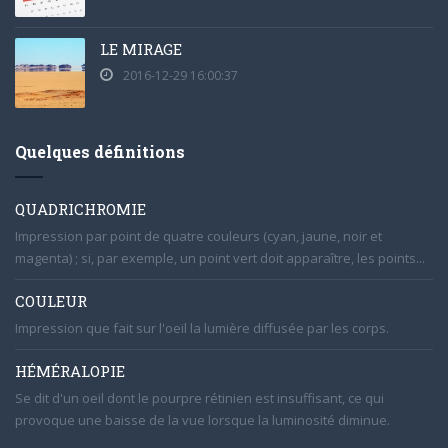
LE MIRAGE
2016-12-29 16:00:37
Quelques définitions
QUADRICHROMIE
Impression par point de quatre couleurs (cyan, jaune, noir et
magenta) ; si, par exemple, un point vert doit apparaître, les points...
COULEUR
Impression que fait sur l'oeil la lumière diffusée par les corps.
HÉMÉRALOPIE
Se dit d'un oeil dont le pourpre rétinien est insuffisant, ce qui
provoque une baisse de la vue lorsque la luminosité diminue.