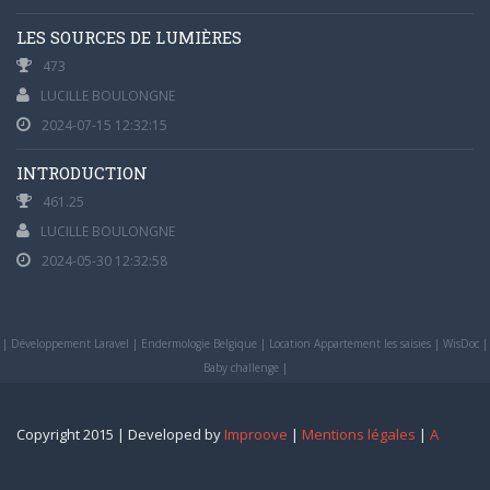
LES SOURCES DE LUMIÈRES
473
LUCILLE BOULONGNE
2024-07-15 12:32:15
INTRODUCTION
461.25
LUCILLE BOULONGNE
2024-05-30 12:32:58
|
Développement Laravel
|
Endermologie Belgique
|
Location Appartement les saisies
|
WisDoc
|
Baby challenge
|
Copyright 2015 | Developed by
Improove
|
Mentions légales
|
A