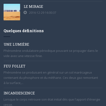
LE MIRAGE
2016-12-29 16:00:37
Quelques définitions
UNE LUMIÈRE
Phénomène ondulatoire périodique pouvant se propager dans le
vide avec une vitesse finie.
FEU FOLLET
Phénomène se produisant en général sur un sol marécageux
contenant du phosphore et du méthane. Ces deux gaz remontant
à la surface,...
INCANDESCENCE
Lorsque le corps retrouve son état initial dès que l'apport d'énergie
cesse.