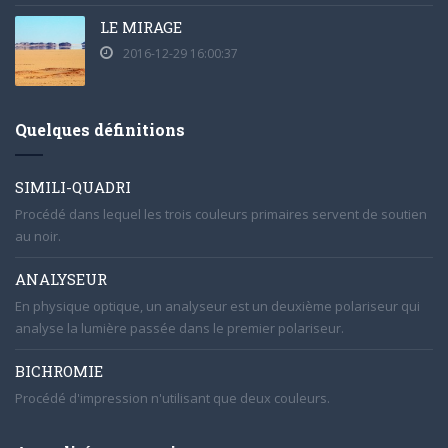
LE MIRAGE
2016-12-29 16:00:37
Quelques définitions
SIMILI-QUADRI
Procédé dans lequel les trois couleurs primaires servent de soutien
au noir.
ANALYSEUR
En physique optique, un analyseur est un deuxième polariseur qui
analyse la lumière passée dans le premier polariseur.
BICHROMIE
Procédé d'impression n'utilisant que deux couleurs.