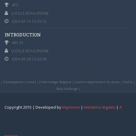
473
LUCILLE BOULONGNE
2024-07-15 12:32:15
INTRODUCTION
461.25
LUCILLE BOULONGNE
2024-05-30 12:32:58
|
Développement Laravel
|
Endermologie Belgique
|
Location Appartement les saisies
|
WisDoc
|
Baby challenge
|
Copyright 2015 | Developed by
Improove
|
Mentions légales
|
A
propos