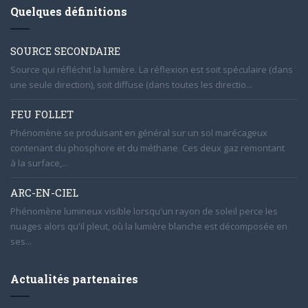
Quelques définitions
SOURCE SECONDAIRE
Source qui réfléchit la lumière. La réflexion est soit spéculaire (dans
une seule direction), soit diffuse (dans toutes les directio...
FEU FOLLET
Phénomène se produisant en général sur un sol marécageux
contenant du phosphore et du méthane. Ces deux gaz remontant
à la surface,...
ARC-EN-CIEL
Phénomène lumineux visible lorsqu'un rayon de soleil perce les
nuages alors qu'il pleut, où la lumière blanche est décomposée en
ses...
Actualités partenaires