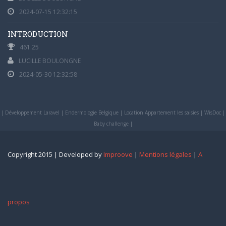
2024-07-15 12:32:15
INTRODUCTION
461.25
LUCILLE BOULONGNE
2024-05-30 12:32:58
|
Développement Laravel
|
Endermologie Belgique
|
Location Appartement les saisies
|
WisDoc
|
Baby challenge
|
Copyright 2015 | Developed by
Improove
|
Mentions légales
|
A
propos