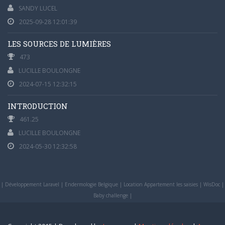
SANDY LUCEL
2025-09-28 12:01:39
LES SOURCES DE LUMIÈRES
473
LUCILLE BOULONGNE
2024-07-15 12:32:15
INTRODUCTION
461.25
LUCILLE BOULONGNE
2024-05-30 12:32:58
|
Développement Laravel
|
Endermologie Belgique
|
Location Appartement les saisies
|
WisDoc
|
Baby challenge
|