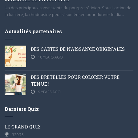
Un des principaux constituants du pourpre rétinien. Sous l'action de
la lumière, la rhodopsine peut s'isomériser, pour donner le dia...
Actualités partenaires
DES CARTES DE NAISSANCE ORIGINALES
10 YEARS AGO
DES BRETELLES POUR COLORER VOTRE
TENUE !
9 YEARS AGO
Derniers Quiz
LE GRAND QUIZ
329.75