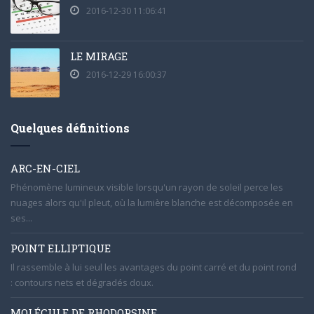
2016-12-30 11:06:41
LE MIRAGE
2016-12-29 16:00:37
Quelques définitions
ARC-EN-CIEL
Phénomène lumineux visible lorsqu'un rayon de soleil perce les
nuages alors qu'il pleut, où la lumière blanche est décomposée en
ses...
POINT ELLIPTIQUE
Il rassemble à lui seul les avantages du point carré et du point rond
: contours nets et dégradés doux.
MOLÉCULE DE RHODOPSINE