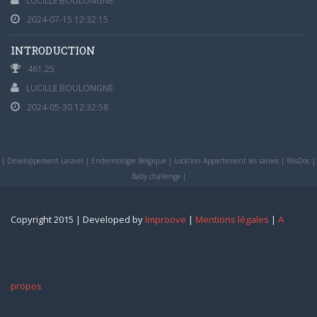
LUCILLE BOULONGNE
2024-07-15 12:32:15
INTRODUCTION
461.25
LUCILLE BOULONGNE
2024-05-30 12:32:58
|
Développement Laravel
|
Endermologie Belgique
|
Location Appartement les saisies
|
WisDoc
|
Baby challenge
|
Copyright 2015 | Developed by
Improove
|
Mentions légales
|
A
propos