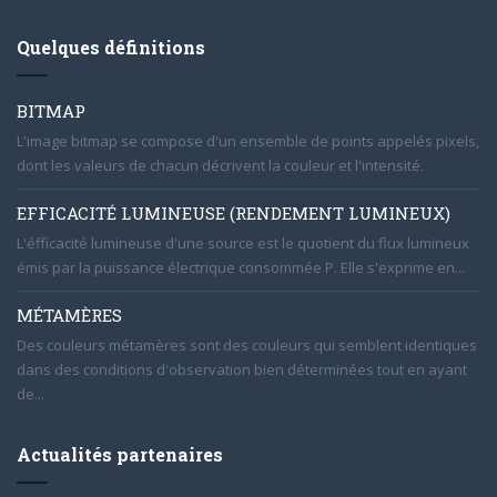
Quelques définitions
BITMAP
L'image bitmap se compose d'un ensemble de points appelés pixels,
dont les valeurs de chacun décrivent la couleur et l'intensité.
EFFICACITÉ LUMINEUSE (RENDEMENT LUMINEUX)
L'éfficacité lumineuse d'une source est le quotient du flux lumineux
émis par la puissance électrique consommée P. Elle s'exprime en...
MÉTAMÈRES
Des couleurs métamères sont des couleurs qui semblent identiques
dans des conditions d'observation bien déterminées tout en ayant
de...
Actualités partenaires