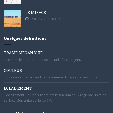
LE MIRAGE
2016-12-29 16:00:37
Quelques définitions
TRAME MÉCANIQUE
Trame où le diamètre des points utilisés changent.
COULEUR
Impression que fait sur l'oeil la lumière diffusée par les corps.
ECLAIREMENT
L'éclairement E d'une surface est le flux lumineux reçu par unité de
surface. Son unité est le lux (lx).