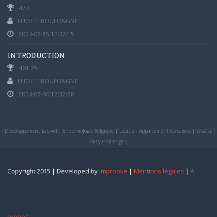
473
LUCILLE BOULONGNE
2024-07-15 12:32:15
INTRODUCTION
461.25
LUCILLE BOULONGNE
2024-05-30 12:32:58
|
Développement Laravel
|
Endermologie Belgique
|
Location Appartement les saisies
|
WisDoc
|
Baby challenge
|
Copyright 2015 | Developed by
Improove
|
Mentions légales
|
A
propos