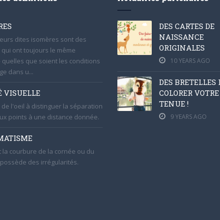
RES
DES CARTES DE
NAISSANCE
eurs dites isomères sont des
ORIGINALES
 qui ont toujours le même
 quelles que soient les conditions
10 YEARS AGO
ge dans u...
DES BRETELLES
É VISUELLE
COLORER VOTRE
TENUE !
de l'oeil à distinguer la séparation
ux points à une distance donnée.
9 YEARS AGO
MATISME
t la courbure de la cornée ou du
n possède des irrégularités.