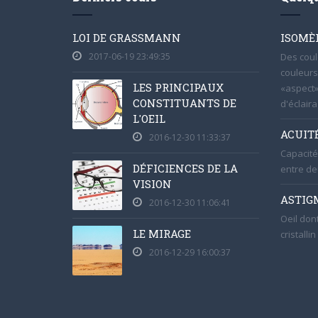
LOI DE GRASSMANN
ISOMÈ
2017-06-19 23:49:35
Des coul
couleurs
LES PRINCIPAUX
«aspect»
CONSTITUANTS DE
d'éclaira
L'OEIL
ACUIT
2016-12-30 11:33:37
Capacité 
DÉFICIENCES DE LA
entre de
VISION
ASTIG
2016-12-30 11:06:41
Oeil don
LE MIRAGE
cristalli
2016-12-29 16:00:37