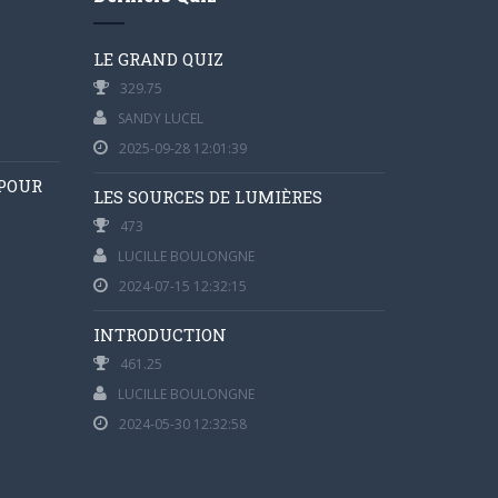
LE GRAND QUIZ
329.75
SANDY LUCEL
2025-09-28 12:01:39
 POUR
LES SOURCES DE LUMIÈRES
473
LUCILLE BOULONGNE
2024-07-15 12:32:15
INTRODUCTION
461.25
LUCILLE BOULONGNE
2024-05-30 12:32:58