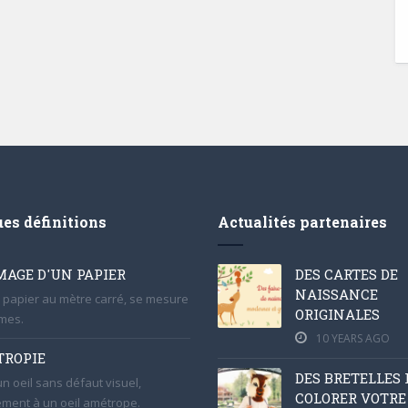
es définitions
Actualités partenaires
AGE D'UN PAPIER
DES CARTES DE
NAISSANCE
 papier au mètre carré, se mesure
ORIGINALES
mes.
10 YEARS AGO
ROPIE
DES BRETELLES
un oeil sans défaut visuel,
COLORER VOTRE
ement à un oeil amétrope.