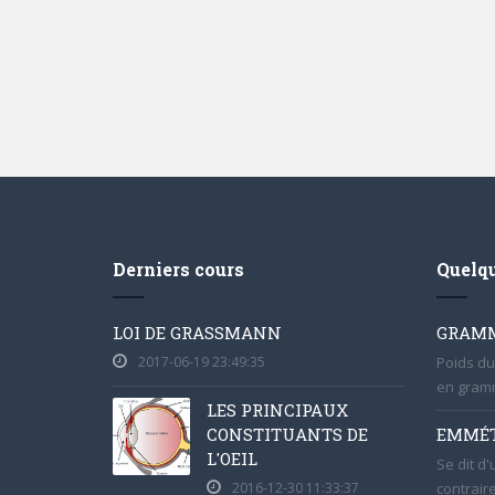
Derniers cours
Quelqu
LOI DE GRASSMANN
GRAMM
2017-06-19 23:49:35
Poids du
en gram
LES PRINCIPAUX
CONSTITUANTS DE
EMMÉT
L'OEIL
Se dit d'
2016-12-30 11:33:37
contrair