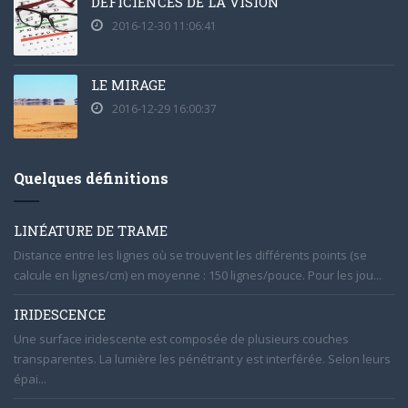
DÉFICIENCES DE LA VISION
2016-12-30 11:06:41
LE MIRAGE
2016-12-29 16:00:37
Quelques définitions
LINÉATURE DE TRAME
Distance entre les lignes où se trouvent les différents points (se
calcule en lignes/cm) en moyenne : 150 lignes/pouce. Pour les jou...
IRIDESCENCE
Une surface iridescente est composée de plusieurs couches
transparentes. La lumière les pénétrant y est interférée. Selon leurs
épai...