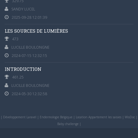
329.75
SANDY LUCEL
2025-09-28 12:01:39
LES SOURCES DE LUMIÈRES
473
LUCILLE BOULONGNE
2024-07-15 12:32:15
INTRODUCTION
461.25
LUCILLE BOULONGNE
2024-05-30 12:32:58
|
Développement Laravel
|
Endermologie Belgique
|
Location Appartement les saisies
|
WisDoc
|
Baby challenge
|