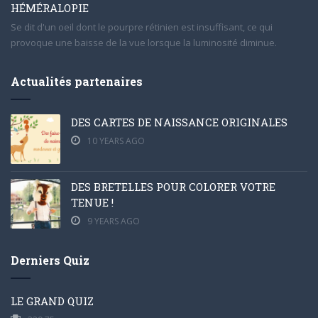
HÉMÉRALOPIE
Se dit d'un oeil dont le pourpre rétinien est insuffisant, ce qui
provoque une baisse de la vue lorsque la luminosité diminue.
Actualités partenaires
DES CARTES DE NAISSANCE ORIGINALES
10 YEARS AGO
DES BRETELLES POUR COLORER VOTRE
TENUE !
9 YEARS AGO
Derniers Quiz
LE GRAND QUIZ