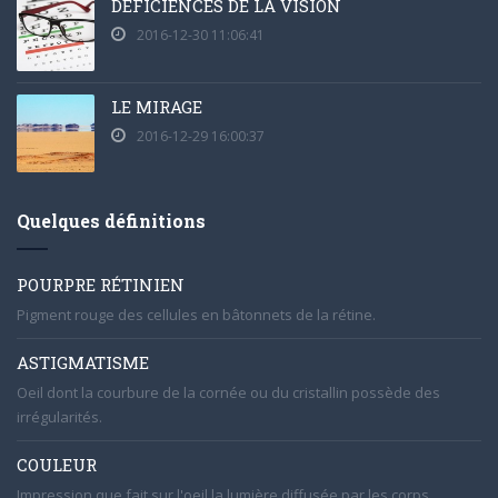
DÉFICIENCES DE LA VISION
2016-12-30 11:06:41
LE MIRAGE
2016-12-29 16:00:37
Quelques définitions
POURPRE RÉTINIEN
Pigment rouge des cellules en bâtonnets de la rétine.
ASTIGMATISME
Oeil dont la courbure de la cornée ou du cristallin possède des
irrégularités.
COULEUR
Impression que fait sur l'oeil la lumière diffusée par les corps.