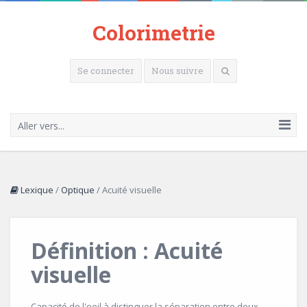
Colorimetrie
Se connecter
Nous suivre
Aller vers...
Lexique
/
Optique
/
Acuité visuelle
Définition : Acuité
visuelle
Capacité de l'oeil à distinguer la séparation entre deux