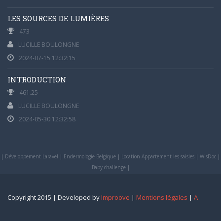
LES SOURCES DE LUMIÈRES
473
LUCILLE BOULONGNE
2024-07-15 12:32:15
INTRODUCTION
461.25
LUCILLE BOULONGNE
2024-05-30 12:32:58
|
Développement Laravel
|
Endermologie Belgique
|
Location Appartement les saisies
|
WisDoc
|
Baby challenge
|
Copyright 2015 | Developed by
Improove
|
Mentions légales
|
A