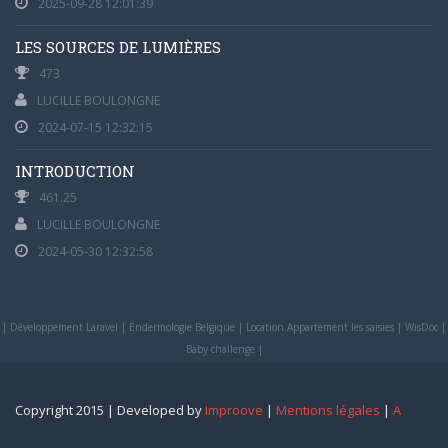
2025-09-28 12:01:39
LES SOURCES DE LUMIÈRES
473
LUCILLE BOULONGNE
2024-07-15 12:32:15
INTRODUCTION
461.25
LUCILLE BOULONGNE
2024-05-30 12:32:58
|
Développement Laravel
|
Endermologie Belgique
|
Location Appartement les saisies
|
WisDoc
|
Baby challenge
|
Copyright 2015 | Developed by
Improove
|
Mentions légales
|
A