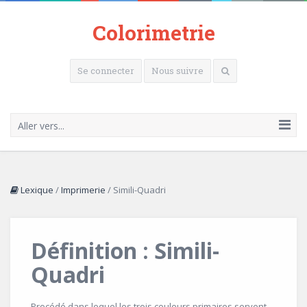
Colorimetrie
Se connecter
Nous suivre
Aller vers...
Lexique
/
Imprimerie
/
Simili-Quadri
Définition : Simili-
Quadri
Procédé dans lequel les trois couleurs primaires servent