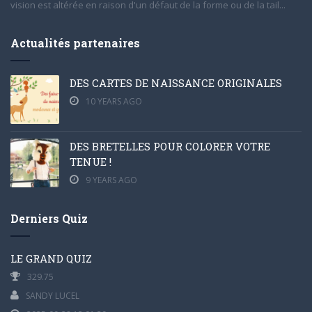
vision est altérée en raison d'un défaut de la forme ou de la tail...
Actualités partenaires
DES CARTES DE NAISSANCE ORIGINALES
10 YEARS AGO
DES BRETELLES POUR COLORER VOTRE
TENUE !
9 YEARS AGO
Derniers Quiz
LE GRAND QUIZ
329.75
SANDY LUCEL