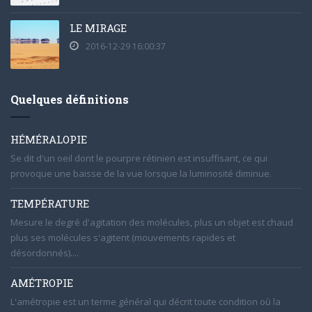
LE MIRAGE
2016-12-29 16:00:37
Quelques définitions
HÉMÉRALOPIE
Se dit d'un oeil dont le pourpre rétinien est insuffisant, ce qui
provoque une baisse de la vue lorsque la luminosité diminue.
TEMPÉRATURE
Mesure le degré d'agitation des molécules, plus un objet est chaud
plus ses molécules s'agitent (mouvements rapides et
désordonnés)....
AMÉTROPIE
L'amétropie est un terme général qui décrit toute condition où la