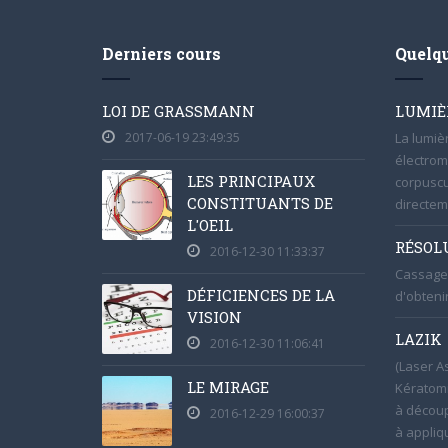
Derniers cours
Quelqu
LOI DE GRASSMANN
LUMIÈ
2017-06-19 23:49:35
La lumiè
électrom
LES PRINCIPAUX
corpuscu
CONSTITUANTS DE
directem
L'OEIL
RÉSOL
2016-12-30 11:33:37
Cassage 
DÉFICIENCES DE LA
d'obteni
VISION
LAZIK
2016-12-30 11:06:41
(Laser A
LE MIRAGE
Kératomi
à découp
2016-12-29 16:00:37
à appliqu