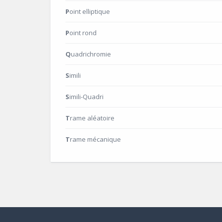
Point elliptique
Point rond
Quadrichromie
Simili
Simili-Quadri
Trame aléatoire
Trame mécanique