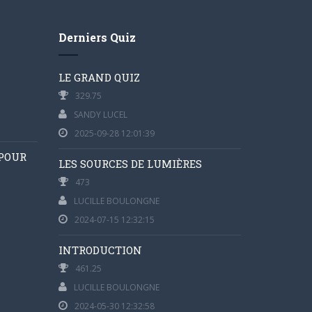
Derniers Quiz
LE GRAND QUIZ
329.75
SANDY LUCEL
2025-09-28 12:01:39
 POUR
LES SOURCES DE LUMIÈRES
473
LUCILLE BOULONGNE
2024-07-15 12:32:15
INTRODUCTION
461.25
LUCILLE BOULONGNE
2024-05-30 12:32:58