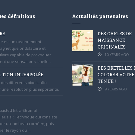
es définitions
Actualités partenaires
RE
DES CARTES DE
NAISSANCE
re est un rayonnement
ORIGINALES
agnétique ondulatoire et
laire capable de provoquer
10 YEARS AGO
ent une sensation visuelle...
DES BRETELLES
UTION INTERPOLÉE
COLORER VOTRE
TENUE !
des différents pixels afin
r une résolution plus importante.
9 YEARS AGO
ssisted Intra-Stromal
leusis) : Technique qui consiste
er un lambeau cornéen, puis
er le rayon du l...