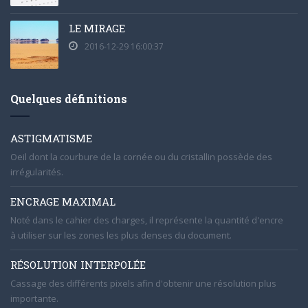
LE MIRAGE
2016-12-29 16:00:37
Quelques définitions
ASTIGMATISME
Oeil dont la courbure de la cornée ou du cristallin possède des
irrégularités.
ENCRAGE MAXIMAL
Noté dans le cahier des charges, il représente la quantité d'encre
à utiliser sur les zones les plus denses du document.
RÉSOLUTION INTERPOLÉE
Cassage des différents pixels afin d'obtenir une résolution plus
importante.