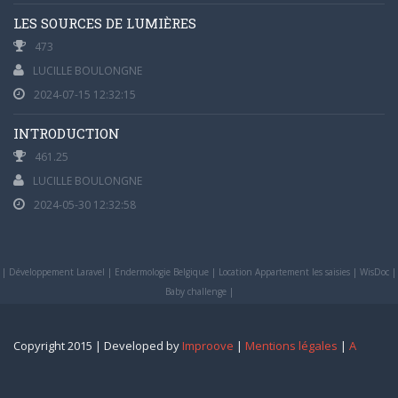
LES SOURCES DE LUMIÈRES
473
LUCILLE BOULONGNE
2024-07-15 12:32:15
INTRODUCTION
461.25
LUCILLE BOULONGNE
2024-05-30 12:32:58
|
Développement Laravel
|
Endermologie Belgique
|
Location Appartement les saisies
|
WisDoc
|
Baby challenge
|
Copyright 2015 | Developed by
Improove
|
Mentions légales
|
A