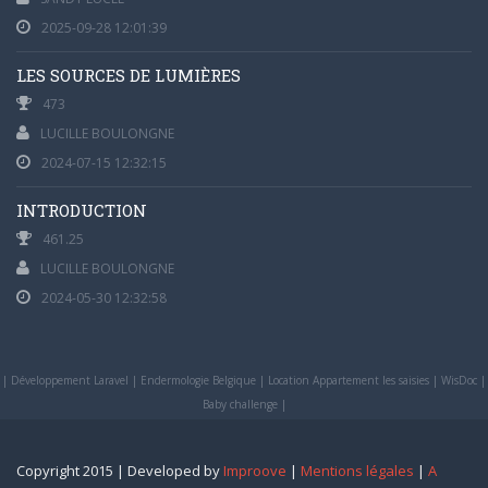
2025-09-28 12:01:39
LES SOURCES DE LUMIÈRES
473
LUCILLE BOULONGNE
2024-07-15 12:32:15
INTRODUCTION
461.25
LUCILLE BOULONGNE
2024-05-30 12:32:58
|
Développement Laravel
|
Endermologie Belgique
|
Location Appartement les saisies
|
WisDoc
|
Baby challenge
|
Copyright 2015 | Developed by
Improove
|
Mentions légales
|
A