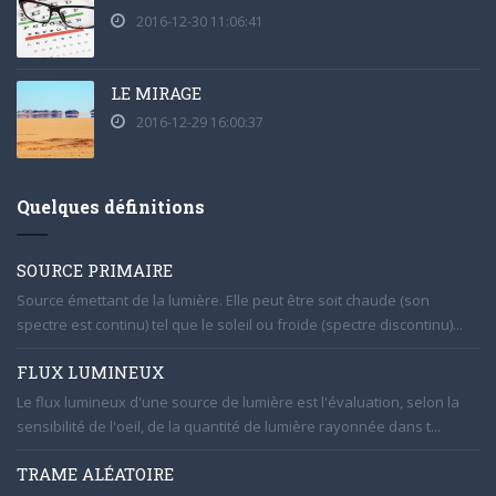
2016-12-30 11:06:41
LE MIRAGE
2016-12-29 16:00:37
Quelques définitions
SOURCE PRIMAIRE
Source émettant de la lumière. Elle peut être soit chaude (son
spectre est continu) tel que le soleil ou froide (spectre discontinu)...
FLUX LUMINEUX
Le flux lumineux d'une source de lumière est l'évaluation, selon la
sensibilité de l'oeil, de la quantité de lumière rayonnée dans t...
TRAME ALÉATOIRE