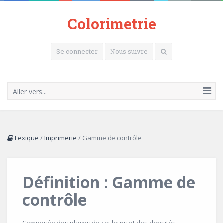
Colorimetrie
Se connecter
Nous suivre
Aller vers...
Lexique
/
Imprimerie
/
Gamme de contrôle
Définition : Gamme de
contrôle
Composée des plages de couleurs et des densités