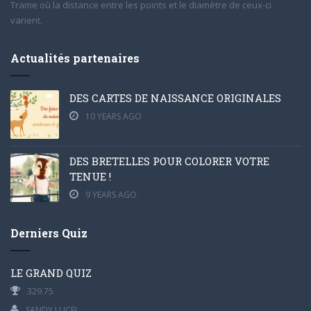
Trame où la distance entre les points et le diamètre de ceux-ci
varient.
Actualités partenaires
DES CARTES DE NAISSANCE ORIGINALES
10 YEARS AGO
DES BRETELLES POUR COLORER VOTRE
TENUE !
9 YEARS AGO
Derniers Quiz
LE GRAND QUIZ
329.75
SANDY LUCEL