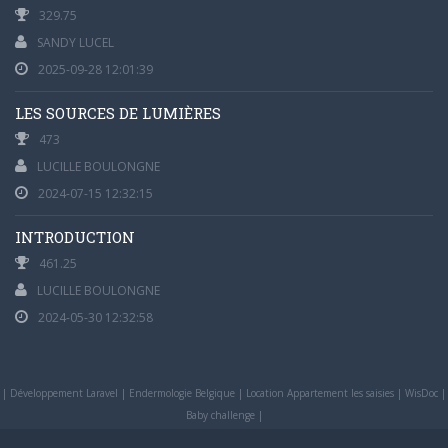
329.75
SANDY LUCEL
2025-09-28 12:01:39
LES SOURCES DE LUMIÈRES
473
LUCILLE BOULONGNE
2024-07-15 12:32:15
INTRODUCTION
461.25
LUCILLE BOULONGNE
2024-05-30 12:32:58
|
Développement Laravel
|
Endermologie Belgique
|
Location Appartement les saisies
|
WisDoc
|
Baby challenge
|