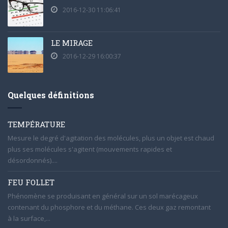
2016-12-30 11:06:41
LE MIRAGE
2016-12-29 16:00:37
Quelques définitions
TEMPÉRATURE
Mesure le degré d'agitation des molécules, plus un objet est chaud
plus ses molécules s'agitent (mouvements rapides et
désordonnés)....
FEU FOLLET
Phénomène se produisant en général sur un sol marécageux
contenant du phosphore et du méthane. Ces deux gaz remontant
à la surface,...