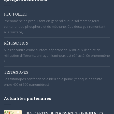
FEU FOLLET
Phénomène se produisant en général sur un sol marécageux
contenant du phosphore et du méthane. Ces deux gaz remontant
à la surface,...
RÉFRACTION
À la rencontre d'une surface séparant deux milieux d'indice de
réfraction différents, un rayon lumineux est réfracté. Ce phénomène
s...
TRITANOPES
Les tritanopes confondent le bleu et le jaune (manque de teinte
entre 400 et 500 nanomètres).
Actualités partenaires
DES CARTES DE NAISSANCE ORIGINALES