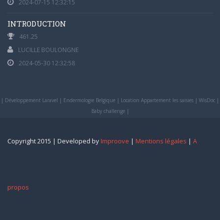
2024-07-15 12:32:15
INTRODUCTION
461.25
LUCILLE BOULONGNE
2024-05-30 12:32:58
|
Développement Laravel
|
Endermologie Belgique
|
Location Appartement les saisies
|
WisDoc
|
Baby challenge
|
Copyright 2015 | Developed by
Improove
|
Mentions légales
|
A
propos