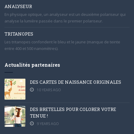
ANALYSEUR
En physique optique, un analyseur est un deuxième polariseur qui
analyse la lumière passée dans le premier polariseur.
TRITANOPES
Les tritanopes confondent le bleu et le jaune (manque de teinte
entre 400 et 500 nanomètres).
Actualités partenaires
DES CARTES DE NAISSANCE ORIGINALES
10 YEARS AGO
DES BRETELLES POUR COLORER VOTRE
TENUE !
9 YEARS AGO