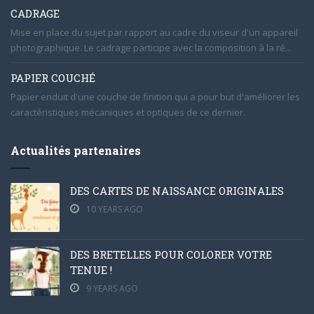
CADRAGE
Mise en place du sujet par rapport au cadre du viseur d'un appareil
photographique. Le cadrage participe avec la composition à la ré...
PAPIER COUCHÉ
Papier enduit d'une couche de finition qui a pour but d'améliorer les
caractéristiques mécaniques et optiques de ce dernier.
Actualités partenaires
DES CARTES DE NAISSANCE ORIGINALES
10 YEARS AGO
DES BRETELLES POUR COLORER VOTRE
TENUE !
9 YEARS AGO