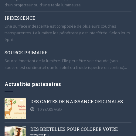
d'un projecteur ou d'une table lumineuse.
IRIDESCENCE
Une surface iridescente est composée de plusieurs couches
transparentes. La lumière les pénétrant y est interférée. Selon leurs
épai...
SOURCE PRIMAIRE
Source émettant de la lumière. Elle peut être soit chaude (son
spectre est continu) tel que le soleil ou froide (spectre discontinu)...
Actualités partenaires
DES CARTES DE NAISSANCE ORIGINALES
10 YEARS AGO
DES BRETELLES POUR COLORER VOTRE
TENUE !