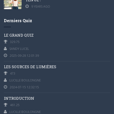
9 YEARS AGO
Derniers Quiz
LE GRAND QUIZ
329.75
SANDY LUCEL
2025-09-28 12:01:39
LES SOURCES DE LUMIÈRES
473
LUCILLE BOULONGNE
2024-07-15 12:32:15
INTRODUCTION
461.25
LUCILLE BOULONGNE