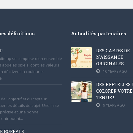
es définitions
Actualités partenaires
P
DES CARTES DE
NAISSANCE
 bitmap se compose d'un ensemble
ORIGINALES
s appelés pixels, dont les valeurs
n décrivent la couleur et
10 YEARS AGO
é.
DES BRETELLES
COLORER VOTRE
TENUE !
de l'objectif et du capteur
uer les détails du sujet. Une mise
9 YEARS AGO
 précise et une bonne
 contribuent...
E BORÉALE