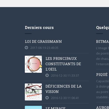
Derniers cours
Quelqu
LOI DE GRASSMANN
BITMA
2017-06-19 23:49:35
L'image
de point
LES PRINCIPAUX
de chacu
CONSTITUANTS DE
l'intensit
L'OEIL
PIQUÉ
2016-12-30 11:33:37
Capacité 
DÉFICIENCES DE LA
à disting
VISION
au point
stabilité
2016-12-30 11:06:41
AUROR
LE MIRAGE