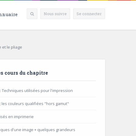
Nous suivre
Se connecter
nnuaire
et le pliage
s cours du chapitre
 : Techniques utilisées pour l'impression
t les couleurs qualifiées "hors gamut"
lisés en imprimerie
stiques d'une image + quelques grandeurs