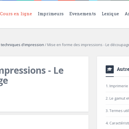
Cours en ligne
Imprimeurs
Evenements
Lexique
A
t techniques d'impression
/
Mise en forme des impressions - Le découpage 
pressions - Le
Autre
ge
1. Imprimerie
2. Le gamut e
3. Termes uti
4. Caractéri