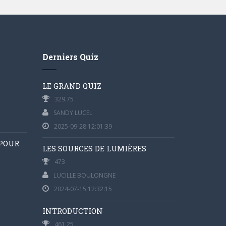
Derniers Quiz
LE GRAND QUIZ
329.75
SANDY LUCEL
2025-09-28 12:01:39
 POUR
LES SOURCES DE LUMIÈRES
473
LUCILLE BOULONGNE
2024-07-15 12:32:15
INTRODUCTION
461.25