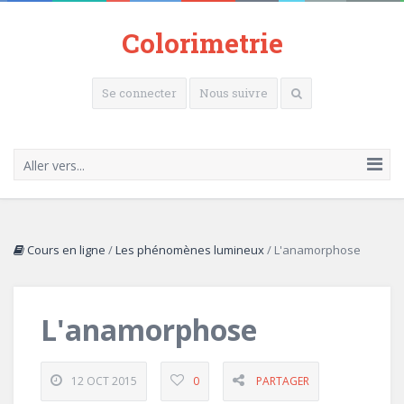
Colorimetrie
Se connecter
Nous suivre
Aller vers...
Cours en ligne
/
Les phénomènes lumineux
/
L'anamorphose
L'anamorphose
12 OCT 2015
0
PARTAGER