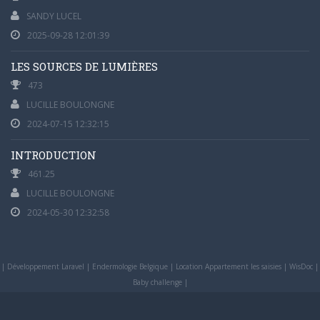
SANDY LUCEL
2025-09-28 12:01:39
LES SOURCES DE LUMIÈRES
473
LUCILLE BOULONGNE
2024-07-15 12:32:15
INTRODUCTION
461.25
LUCILLE BOULONGNE
2024-05-30 12:32:58
|
Développement Laravel
|
Endermologie Belgique
|
Location Appartement les saisies
|
WisDoc
|
Baby challenge
|