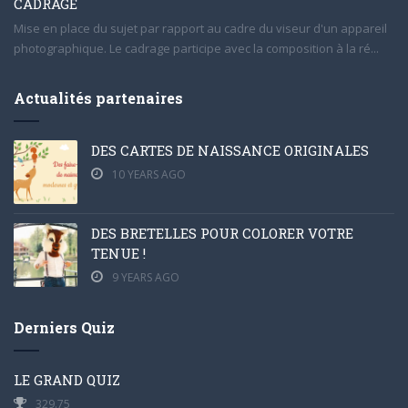
CADRAGE
Mise en place du sujet par rapport au cadre du viseur d'un appareil
photographique. Le cadrage participe avec la composition à la ré...
Actualités partenaires
DES CARTES DE NAISSANCE ORIGINALES
10 YEARS AGO
DES BRETELLES POUR COLORER VOTRE
TENUE !
9 YEARS AGO
Derniers Quiz
LE GRAND QUIZ
329.75