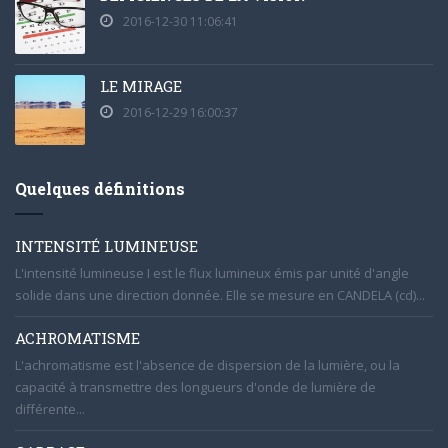
2016-12-30 11:06:41
LE MIRAGE
2016-12-29 16:00:37
Quelques définitions
INTENSITÉ LUMINEUSE
L'intensité lumineuse I est le flux lumineux émis par unité d'angle
solide dans une direction donnée. Elle se mesure en CANDELA (cd)...
ACHROMATISME
L'achromatisme est l'absence de dispersion de la lumière, ou la
capacité à transmettre des longueurs d'onde de lumière de
différente...