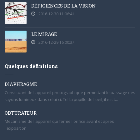
DÉFICIENCES DE LA VISION
2016-12-30 11:06:41
LE MIRAGE
2016-12-29 16:00:37
Quelques définitions
DIAPHRAGME
Constituant de l'appareil photographique permettant le passage des
rayons lumineux dans celui-ci. Tel la pupille de l'oeil, il est t...
OBTURATEUR
Mécanisme de l'appareil qui ferme l'orifice avant et après
l'exposition.