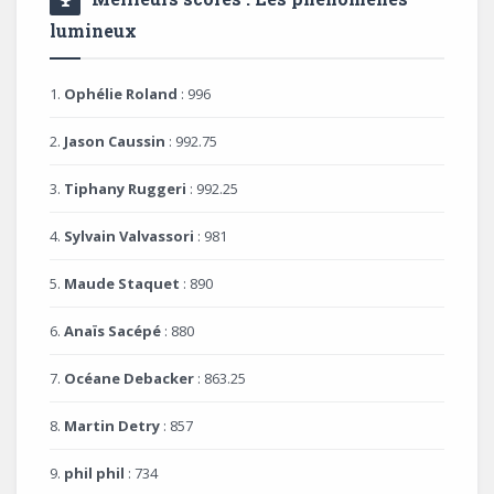
lumineux
1.
Ophélie Roland
: 996
2.
Jason Caussin
: 992.75
3.
Tiphany Ruggeri
: 992.25
4.
Sylvain Valvassori
: 981
5.
Maude Staquet
: 890
6.
Anaïs Sacépé
: 880
7.
Océane Debacker
: 863.25
8.
Martin Detry
: 857
9.
phil phil
: 734