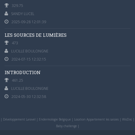
329.75
SANDY LUCEL
2025-09-28 12:01:39
LES SOURCES DE LUMIÈRES
473
LUCILLE BOULONGNE
2024-07-15 12:32:15
INTRODUCTION
461.25
LUCILLE BOULONGNE
2024-05-30 12:32:58
|
Développement Laravel
|
Endermologie Belgique
|
Location Appartement les saisies
|
WisDoc
|
Baby challenge
|