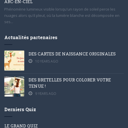
ARC-EN-CIEL
Phénomène lumineux visible lorsqu'un rayon de soleil perce les
nuages alors qu'il pleut, où la lumière blanche est décomposée en
ses...
Actualités partenaires
DES CARTES DE NAISSANCE ORIGINALES
10 YEARS AGO
DES BRETELLES POUR COLORER VOTRE
TENUE !
9 YEARS AGO
Derniers Quiz
LE GRAND QUIZ