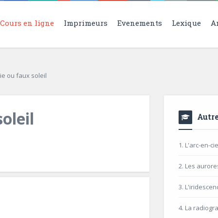
Cours en ligne
Imprimeurs
Evenements
Lexique
A
ie ou faux soleil
oleil
Autre
1. L'arc-en-cie
2. Les aurore
3. L'iridescen
4. La radiogr