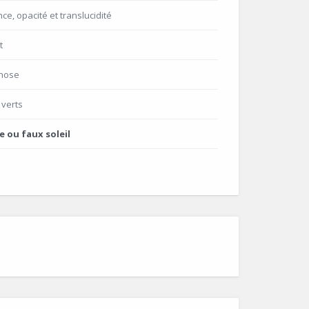
ce, opacité et translucidité
t
phose
 verts
ie ou faux soleil