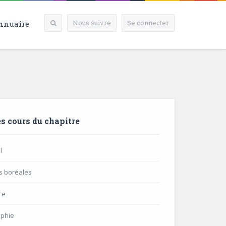
Nous suivre
Se connecter
nnuaire
s cours du chapitre
l
s boréales
ce
aphie