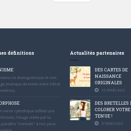
es définitions
Actualités partenaires
NISME
DES CARTES DE
NAISSANCE
oniens ne distinguent pas le vert
ORIGINALES
uge (manque de teinte entre 540 et
mètres).
10 YEARS AGO
ORPHOSE
DES BRETELLES
COLORER VOTRE
n miroir cylindrique reflète une
TENUE !
formée, l'image créée par la
n paraîtra "normale" à nos yeux.
9 YEARS AGO
omène...