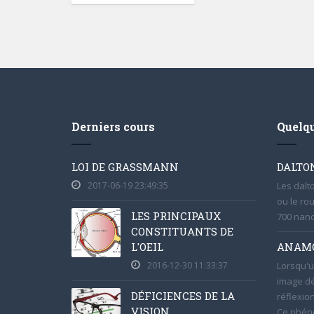
Derniers cours
Quelqu
LOI DE GRASSMANN
DALTO
2017-06-19 23:49:35
Les dalt
ou le ro
LES PRINCIPAUX
700 nano
CONSTITUANTS DE
L'OEIL
ANAM
2016-12-30 11:33:37
Lorsqu'u
image dé
DÉFICIENCES DE LA
réflexio
VISION
Ce phén