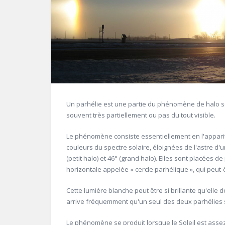
Un parhélie est une partie du phénomène de halo sola
souvent très partiellement ou pas du tout visible.
Le phénomène consiste essentiellement en l'appari
couleurs du spectre solaire, éloignées de l'astre d'
(petit halo) et 46° (grand halo). Elles sont placées de
horizontale appelée « cercle parhélique », qui peut
Cette lumière blanche peut être si brillante qu'elle d
arrive fréquemment qu'un seul des deux parhélies so
Le phénomène se produit lorsque le Soleil est assez