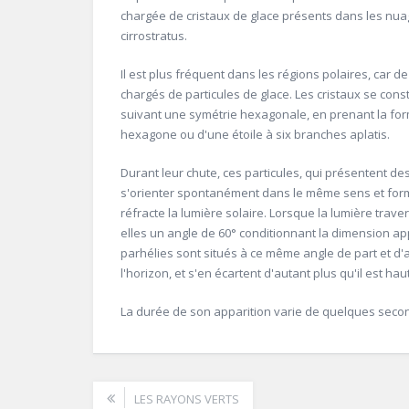
chargée de cristaux de glace présents dans les nua
cirrostratus.
Il est plus fréquent dans les régions polaires, car 
chargés de particules de glace. Les cristaux se con
suivant une symétrie hexagonale, en prenant la for
hexagone ou d'une étoile à six branches aplatis.
Durant leur chute, ces particules, qui présentent d
s'orienter spontanément dans le même sens et form
réfracte la lumière solaire. Lorsque la lumière trav
elles un angle de 60° conditionnant la dimension app
parhélies sont situés à ce même angle de part et d'au
l'horizon, et s'en écartent d'autant plus qu'il est haut
La durée de son apparition varie de quelques secon
LES RAYONS VERTS